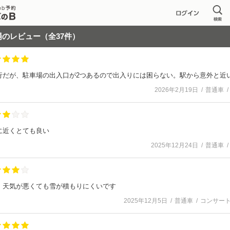
場
のレビュー（全
37
件）
行だが、駐車場の出入口が2つあるので出入りには困らない。駅から意外と近
2026年2月19日
普通車
に近くとても良い
2025年12月24日
普通車
、天気が悪くても雪が積もりにくいです
2025年12月5日
普通車
コンサー