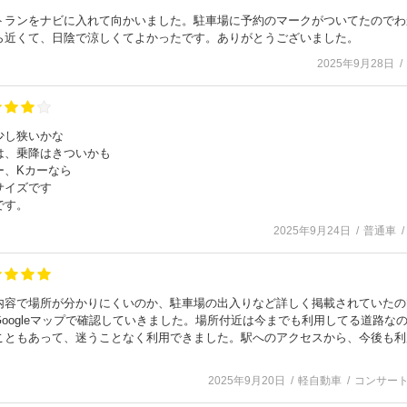
トランをナビに入れて向かいました。駐車場に予約のマークがついてたのでわ
ら近くて、日陰で涼しくてよかったです。ありがとうございました。
2025年9月28日
少し狭いかな
は、乗降はきついかも
ー、Kカーなら
サイズです
です。
2025年9月24日
普通車
内容で場所が分かりにくいのか、駐車場の出入りなど詳しく掲載されていたの
oogleマップで確認していきました。場所付近は今までも利用してる道路な
こともあって、迷うことなく利用できました。駅へのアクセスから、今後も利
2025年9月20日
軽自動車
コンサー