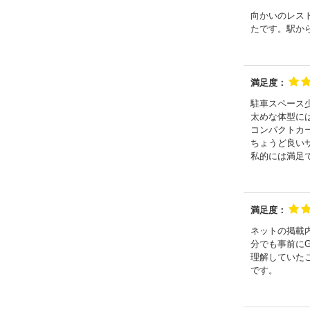
向かいのレス
たです。駅か
満足度：
駐車スペース
太めな体型に
コンパクトカ
ちょうど良い
私的には満足
満足度：
ネットの掲載
分でも事前にG
理解していた
です。