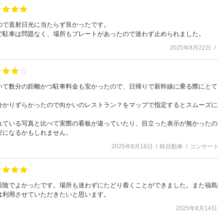
ので直射日光に当たらず良かったです。
で駐車は問題なく、場所もプレートがあったので迷わず止められました。
2025年8月22日
いて数分の距離かつ駐車料金も安かったので、日帰りで新幹線に乗る際にとて
分かりずらかったので向かいのレストラン？をマップで指定するとスムーズに
れている写真と比べて実際の看板が違っていたり、目立った表示が無かったの
安になるかもしれません。
2025年8月16日
軽自動車
コンサー
日陰でよかったです。場所も迷わずにたどり着くことができました。また福島
は利用させていただきたいと思います。
2025年8月14日