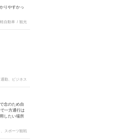
かりやすかっ
軽自動車
観光
通勤、ビジネス
で念のため自
ので一方通行は
用したい場所
ト、スポーツ観戦