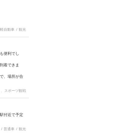
軽自動車
観光
も便利でし
到着できま
で、場所が合
ト、スポーツ観戦
駅付近で予定
普通車
観光