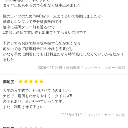
タイヤ止めも有るので心配なく駐車出来ました
嵐のライブのためPayPayドームまで歩いて移動しましたが
動線もシンプルで充分徒歩圏内です
途中に福岡タワー前も通るので
1階お土産店で買い物も出来てとても良い立地です
予約してるお陰で駐車場を探す心配が無くなり
前払いできて駐車料金用の小銭も不要だし
かなり早めに到着しても1日料金だから時間気にしなくていいから助かり
ました
2026年4月24日
軽自動車
コンサート、スポーツ観戦
満足度：
大学の入学式で、利用させて頂きました。
ナビで、場所もわかりやすく、タイムズB
の印もあり、分かりやすかったです。
また、利用させて下さい
2026年4月1日
コンパクトカー
その他