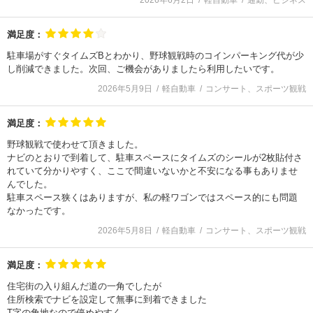
2026年6月2日
軽自動車
通勤、ビジネス
満足度：
駐車場がすぐタイムズBとわかり、野球観戦時のコインパーキング代が少
し削減できました。次回、ご機会がありましたら利用したいです。
2026年5月9日
軽自動車
コンサート、スポーツ観戦
満足度：
野球観戦で使わせて頂きました。
ナビのとおりで到着して、駐車スペースにタイムズのシールが2枚貼付さ
れていて分かりやすく、ここで間違いないかと不安になる事もありませ
んでした。
駐車スペース狭くはありますが、私の軽ワゴンではスペース的にも問題
なかったです。
2026年5月8日
軽自動車
コンサート、スポーツ観戦
満足度：
住宅街の入り組んだ道の一角でしたが
住所検索でナビを設定して無事に到着できました
T字の角地なので停めやすく