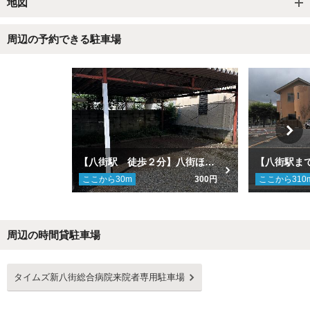
地図
周辺の予約できる駐車場
【八街駅 徒歩２分】八街ほ230駐車場
ここから
30
m
300円
ここから
310
周辺の時間貸駐車場
Next
タイムズ新八街総合病院来院者専用駐車場