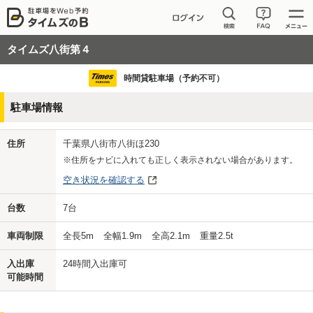
タイムズ八街第４
時間貸駐車場（予約不可）
駐車場情報
住所
千葉県八街市八街ほ230
※住所をナビに入れても正しく表示されない場合があります。
空き状況を確認する
台数
7
台
車両制限
全長
5
m
全幅
1.9
m
全高
2.1
m
重量
2.5
t
入出庫
24時間入出庫可
可能時間