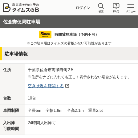
佐倉郵便局駐車場
時間貸駐車場（予約不可）
※この駐車場はタイムズの看板がない可能性があります
駐車場情報
住所
千葉県佐倉市海隣寺町2-5
※住所をナビに入れても正しく表示されない場合があります。
空き状況を確認する
台数
10
台
車両制限
全長
5
m
全幅
1.9
m
全高
2.1
m
重量
2.5
t
入出庫
24時間入出庫可
可能時間