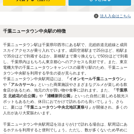
法人入会はこちら
千葉ニュータウン中央駅の特徴
千葉ニュータウン駅は千葉県印西市にある駅で、北総鉄道北総線と成田
スカイアクセスが乗り入れています。成田空港駅まで25分ほど、柏駅ま
で35分ほどで到着するほか、新橋駅まで乗り換えなしで50分ほどで到着
し、千葉県内はもちろん東京都心へのアクセスも良好です。また、東京
電機大学の千葉ニュータウンキャンパスの最寄り駅のため、千葉ニュー
タウン中央駅を利用する学生の姿が見られます。
千葉ニュータウン中央駅周辺には、
「イオンモール千葉ニュータウン」
や
「アルカサール」
といった商業施設やさまざまなグルメが楽しめる飲
食店があるため、地元の方が買い物や食事に訪れます。また、
「千葉県
立 北総花の丘公園」
や
「浦幡新田公園」
といった自然に親しめる観光ス
ポットもあるため、休日におでかけで訪れるのも良いでしょう。さら
に、夏には
「千葉ニュータウン中央北地区夏祭り」
が開催され、多くの
人出があり大変賑わいます。
千葉ニュータウン中央駅周辺を泊まりがけで訪れる場合は、駅周辺にあ
るホテルを利用すると便利でしょう。ただし、数が多くないため早めに