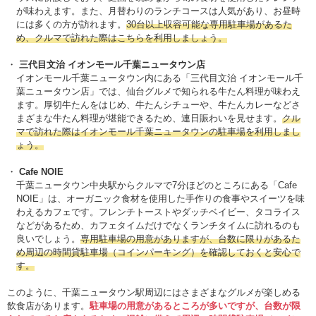
が味わえます。また、月替わりのランチコースは人気があり、お昼時
には多くの方が訪れます。
30台以上収容可能な専用駐車場があるた
め、クルマで訪れた際はこちらを利用しましょう。
三代目文治 イオンモール千葉ニュータウン店
イオンモール千葉ニュータウン内にある「三代目文治 イオンモール千
葉ニュータウン店」では、仙台グルメで知られる牛たん料理が味わえ
ます。厚切牛たんをはじめ、牛たんシチューや、牛たんカレーなどさ
まざまな牛たん料理が堪能できるため、連日賑わいを見せます。
クル
マで訪れた際はイオンモール千葉ニュータウンの駐車場を利用しまし
ょう。
Cafe NOIE
千葉ニュータウン中央駅からクルマで7分ほどのところにある「Cafe
NOIE」は、オーガニック食材を使用した手作りの食事やスイーツを味
わえるカフェです。フレンチトーストやダッチベイビー、タコライス
などがあるため、カフェタイムだけでなくランチタイムに訪れるのも
良いでしょう。
専用駐車場の用意がありますが、台数に限りがあるた
め周辺の時間貸駐車場（コインパーキング）を確認しておくと安心で
す。
このように、千葉ニュータウン駅周辺にはさまざまなグルメが楽しめる
飲食店があります。
駐車場の用意があるところが多いですが、台数が限