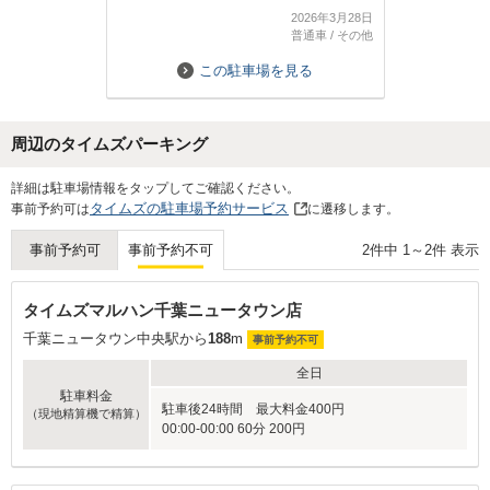
2026年3月28日
普通車
/
その他
この駐車場を見る
周辺のタイムズパーキング
詳細は駐車場情報をタップしてご確認ください。
タイムズの駐車場予約サービス
事前予約可は
に遷移します。
2
件中
1
～
2
件 表示
事前予約可
事前予約不可
タイムズマルハン千葉ニュータウン店
千葉ニュータウン中央駅から
188
m
事前予約不可
全日
駐車料金
駐車後24時間 最大料金400円
（現地精算機で精算）
00:00-00:00 60分 200円