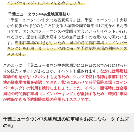
インパーキング）にクルマをとめましょう。
千葉ニュータウン中央北地区夏祭り
「千葉ニュータウン中央北地区夏祭り」は、千葉ニュータウン中央駅
から徒歩7分ほどのところにある大塚前公園で毎年8月に開かれるお祭
りです。ダンスパフォーマンスや盆踊り大会といったイベントが行わ
れるほか、屋台も複数出店するため当日は多くの地元の方で賑わいま
す。
専用駐車場の用意がないため、周辺の時間貸駐車場（コインパー
キング）を利用しましょう。混雑に備えて予約制駐車場の利用もオス
スメです。
このように、千葉ニュータウン中央駅周辺には休日のおでかけにぴった
りの観光スポットがあるほか、イベントも催されます。
なかには専用駐
車場の用意がないスポットもあるため、クルマで訪れる際は事前に目的
地の駐車場情報を確認しておき、状況にあわせて時間貸駐車場（コイン
パーキング）の利用も検討しましょう。また、イベント開催時には会場
周辺の時間貸駐車場（コインパーキング）が混雑するため、確実に車室
が確保できる予約制駐車場の利用もオススメです。
千葉ニュータウン中央駅周辺の駐車場をお探しなら「タイムズ
のB」