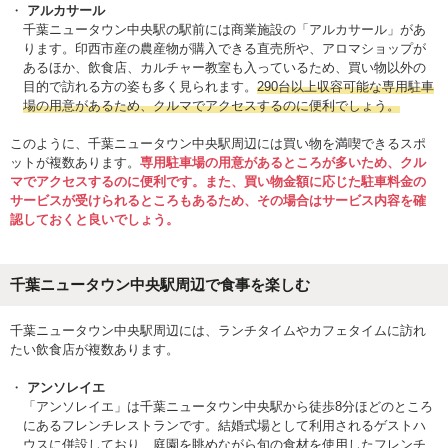
アルカサール
千葉ニュータウン中央駅の駅前には商業施設の「アルカサール」があ
ります。印西市産の農産物が購入できる直売所や、アロマショップが
あるほか、飲食店、カルチャー教室も入っているため、買い物以外の
目的で訪れる方の姿も多く見られます。
290台以上収容可能な専用駐車
場の用意があるため、クルマでアクセスするのに便利でしょう。
このように、千葉ニュータウン中央駅周辺には買い物を満喫できるスポ
ットが複数あります。
専用駐車場の用意があるところが多いため、クル
マでアクセスするのに便利です。また、買い物金額に応じた駐車料金の
サービスが受けられるところもあるため、その場合はサービス内容を確
認しておくと良いでしょう。
千葉ニュータウン中央駅周辺で食事を楽しむ
千葉ニュータウン中央駅周辺には、ランチタイムやカフェタイムに訪れ
たい飲食店が複数あります。
アンソレイエ
「アンソレイエ」は千葉ニュータウン中央駅から徒歩8分ほどのところ
にあるフレンチレストランです。結婚式場として利用されるゲストハ
ウスに併設しており、庭園を眺めながら旬の食材を使用したフレンチ