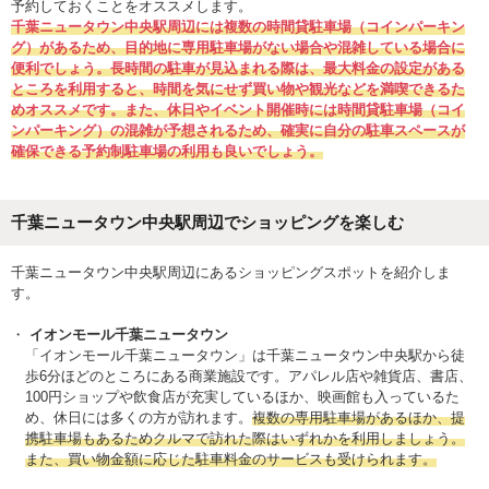
予約しておくことをオススメします。
千葉ニュータウン中央駅周辺には複数の時間貸駐車場（コインパーキン
グ）があるため、目的地に専用駐車場がない場合や混雑している場合に
便利でしょう。長時間の駐車が見込まれる際は、最大料金の設定がある
ところを利用すると、時間を気にせず買い物や観光などを満喫できるた
めオススメです。また、休日やイベント開催時には時間貸駐車場（コイ
ンパーキング）の混雑が予想されるため、確実に自分の駐車スペースが
確保できる予約制駐車場の利用も良いでしょう。
千葉ニュータウン中央駅周辺でショッピングを楽しむ
千葉ニュータウン中央駅周辺にあるショッピングスポットを紹介しま
す。
イオンモール千葉ニュータウン
「イオンモール千葉ニュータウン」は千葉ニュータウン中央駅から徒
歩6分ほどのところにある商業施設です。アパレル店や雑貨店、書店、
100円ショップや飲食店が充実しているほか、映画館も入っているた
め、休日には多くの方が訪れます。
複数の専用駐車場があるほか、提
携駐車場もあるためクルマで訪れた際はいずれかを利用しましょう。
また、買い物金額に応じた駐車料金のサービスも受けられます。