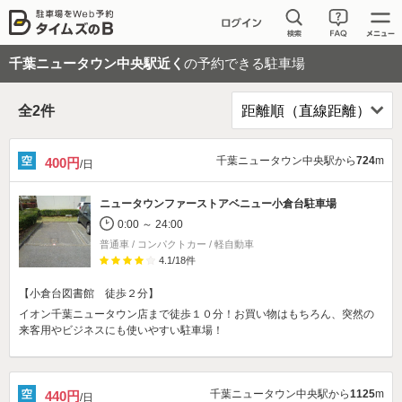
千葉ニュータウン中央駅近く
の予約できる駐車場
全
2
件
千葉ニュータウン中央駅から
724
m
400円
/日
ニュータウンファーストアベニュー小倉台駐車場
0:00 ～ 24:00
普通車 / コンパクトカー / 軽自動車
4.1
/
18
件
【小倉台図書館 徒歩２分】
イオン千葉ニュータウン店まで徒歩１０分！お買い物はもちろん、突然の
来客用やビジネスにも使いやすい駐車場！
千葉ニュータウン中央駅から
1125
m
440円
/日