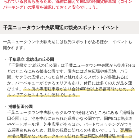
られているお店もあるため、混雑に備えて周辺の時間貸駐車場（コイン
パーキング）の場所を確認しておくと安心でしょう。
千葉ニュータウン中央駅周辺の観光スポット・イベント
千葉ニュータウン中央駅周辺には観光スポットがあるほか、イベントも
開かれます。
千葉県立 北総花の丘公園
「千葉県立 北総花の丘公園」は千葉ニュータウン中央駅から徒歩7分ほ
どのところにある都市公園です。園内には芝生広場や修景池、バラ
園、サクラの広場といった自然と触れあえるスポットが多数あるほ
か、バーベキューができるエリアもあり、休日には多くの方が足を運
びます。
２ヶ所の専用駐車場があり合計400台以上収容可能なため、ク
ルマでアクセスするのに便利でしょう。
浦幡新田公園
千葉ニュータウン中央駅からクルマで4分ほどのところにある「浦幡新
田公園」は、池を中心に造られた緑豊かな公園です。園内には遊歩道
やゲートボール場、芝生広場があるほか、バードウォッチングができ
る展望台もあるため、野鳥の観察に訪れるのも良いでしょう。
専用駐
車場の用意がないため、クルマで訪れた際は周辺の時間貸駐車場（コ