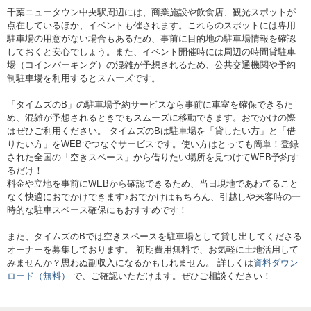
千葉ニュータウン中央駅周辺には、商業施設や飲食店、観光スポットが
点在しているほか、イベントも催されます。これらのスポットには専用
駐車場の用意がない場合もあるため、事前に目的地の駐車場情報を確認
しておくと安心でしょう。また、イベント開催時には周辺の時間貸駐車
場（コインパーキング）の混雑が予想されるため、公共交通機関や予約
制駐車場を利用するとスムーズです。
「タイムズのB」の駐車場予約サービスなら事前に車室を確保できるた
め、混雑が予想されるときでもスムーズに移動できます。おでかけの際
はぜひご利用ください。 タイムズのBは駐車場を「貸したい方」と「借
りたい方」をWEBでつなぐサービスです。使い方はとっても簡単！登録
された全国の「空きスペース」から借りたい場所を見つけてWEB予約す
るだけ！
料金や立地を事前にWEBから確認できるため、当日現地であわてること
なく快適におでかけできます♪おでかけはもちろん、引越しや来客時の一
時的な駐車スペース確保にもおすすめです！
また、タイムズのBでは空きスペースを駐車場として貸し出してくださる
オーナーを募集しております。 初期費用無料で、お気軽に土地活用して
みませんか？思わぬ副収入になるかもしれません。 詳しくは
資料ダウン
ロード（無料）
で、ご確認いただけます。ぜひご相談ください！