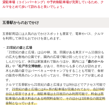
貸駐車場（コインパーキング）や予約制駐車場が充実しているため、ク
ルマをとめて歩いて訪れると良いでしょう。
五香駅からのおでかけ
五香駅周辺には人気のおでかけスポットも豊富で、電車やバス、クルマ
を利用して休日もおでかけを楽しめます。
21世紀の森と広場
「21世紀の森と広場」は山や林、池、田園がある東京ドーム11個分も
の広大な敷地の公園です。園内の広場で駆け回ったりピクニックを楽
しんだりなど、休日は家族連れで賑わうほか、園内には
「森のホール
21」
や
「松戸市立博物館」
があり、市外からも多くの人が訪れます。
木もれ陽の森ではバーベキューやキャンプをすることも可能で、食材
の販売や用具のレンタルも行っており、手軽にアウトドアが楽しめま
す。
クルマで五香駅から21世紀の森と広場までは9分ほどでアクセス可能で
す。
21世紀の森と広場には4ヶ所の駐車場が完備されており、合計840
台以上収容できます。南駐車場は土日祝日のみ利用可能で、料金は西
駐車場のみ最大料金のある時間料金制で、そのほかは1回単位の固定料
金制となっています。