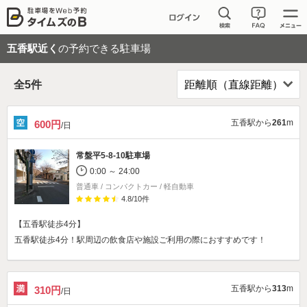
五香駅近く
の予約できる駐車場
全
5
件
五香駅から
261
m
600円
/日
常盤平5-8-10駐車場
0:00 ～ 24:00
普通車 / コンパクトカー / 軽自動車
4.8
/
10
件
【五香駅徒歩4分】
五香駅徒歩4分！駅周辺の飲食店や施設ご利用の際におすすめです！
五香駅から
313
m
310円
/日