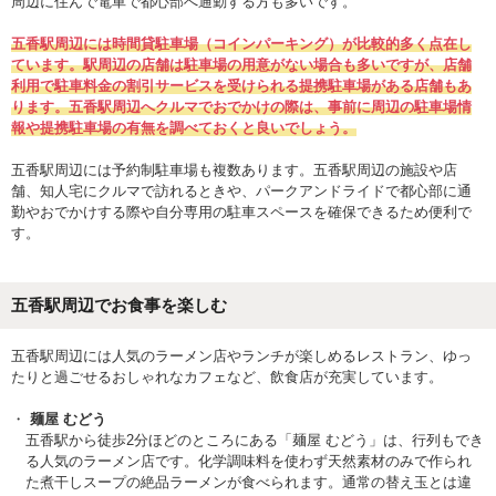
周辺に住んで電車で都心部へ通勤する方も多いです。
五香駅周辺には時間貸駐車場（コインパーキング）が比較的多く点在し
ています。駅周辺の店舗は駐車場の用意がない場合も多いですが、店舗
利用で駐車料金の割引サービスを受けられる提携駐車場がある店舗もあ
ります。五香駅周辺へクルマでおでかけの際は、事前に周辺の駐車場情
報や提携駐車場の有無を調べておくと良いでしょう。
五香駅周辺には予約制駐車場も複数あります。五香駅周辺の施設や店
舗、知人宅にクルマで訪れるときや、パークアンドライドで都心部に通
勤やおでかけする際や自分専用の駐車スペースを確保できるため便利で
す。
五香駅周辺でお食事を楽しむ
五香駅周辺には人気のラーメン店やランチが楽しめるレストラン、ゆっ
たりと過ごせるおしゃれなカフェなど、飲食店が充実しています。
麺屋 むどう
五香駅から徒歩2分ほどのところにある「麺屋 むどう」は、行列もでき
る人気のラーメン店です。化学調味料を使わず天然素材のみで作られ
た煮干しスープの絶品ラーメンが食べられます。通常の替え玉とは違