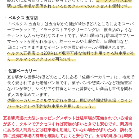
終わりに立ち寄ってお買い物もできるでしょう。
ヨークプライス五香
駅には駐車場が完備されているためクルマでのアクセスも便利です。
ベルクス 五香店
「ベルクス 五香店」は五香駅から徒歩14分ほどのところにあるスーパ
ーマーケットで、ドラッグストアやクリーニング店、飲食店のような
テナントも入った便利なスポットです。第2土曜日には駐車場でフリー
マーケットが開かれるほか、均一セールや土曜夕市、日曜朝市など、
日によってさまざまなイベントやお買い得セールが開催されます。
ベルクス五香店には200台ほど収容可能な無料で利用できる駐車場があ
り、クルマでのアクセスが可能です。
佐藤ベーカリー
五香駅から徒歩4分ほどのところにある「佐藤ベーカリー」は、地元で
長く愛されてきた老舗パン屋です。菓子パンや惣菜パンなど種類豊富
なパンが並び、シベリアや甘食といった昔懐かしい商品も世代を問わ
ず人気を集めています。
佐藤ベーカリーにクルマで訪れる際は、周辺の時間貸駐車場（コイン
パーキング）や予約制駐車場を利用しましょう。
五香駅周辺の大型ショッピングスポットは駐車場が完備されている場合
が多く、クルマでアクセスすれば荷物が多いときでも安心です。商店街
にある個人商店などは駐車場を用意していない場合が多いため、訪れる
前に提携駐車場の有無を確認しておくと安心です。五香駅周辺には時間