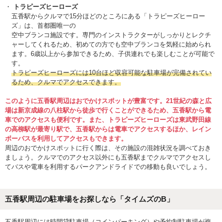
トラピーズヒーローズ
五香駅からクルマで15分ほどのところにある「トラピーズヒーロー
ズ」は、首都圏唯一の
空中ブランコ施設です。専門のインストラクターがしっかりとレクチ
ャーしてくれるため、初めての方でも空中ブランコを気軽に始められ
ます。6歳以上から参加できるため、子供連れでも楽しむことが可能で
す。
トラピーズヒーローズには10台ほど収容可能な駐車場が完備されてい
るため、クルマでアクセスできます。
このように五香駅周辺はおでかけスポットが豊富です。21世紀の森と広
場は新京成線の八柱駅から徒歩で行くことができるため、五香駅から電
車でのアクセスも便利です。また、トラピーズヒーローズは東武野田線
の高柳駅が最寄り駅で、五香駅からは電車でアクセスするほか、レイン
ボーバスを利用してアクセスもできます。
周辺のおでかけスポットに行く際は、その施設の混雑状況を調べておき
ましょう。クルマでのアクセス以外にも五香駅までクルマでアクセスし
てバスや電車を利用するパークアンドライドでの移動も良いでしょう。
五香駅周辺の駐車場をお探しなら「タイムズのB」
五香駅周辺には時間貸駐車場（コインパーキング）や予約制駐車場が複