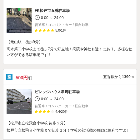
FK松戸市五香駐車場
0:00 ～ 24:00
普通車 / コンパクトカー / 軽自動車
5.0
/
1
件
【元山駅 徒歩9分】
高木第二小学校まで徒歩7分で好立地！病院や神社も近くにあり、多様な使
い方ができる駐車場です！
五香駅から
1390
m
500円
/日
ビレッジハウス串崎駐車場
0:00 ～ 24:00
普通車 / コンパクトカー / 軽自動車
4.4
/
20
件
【松戸市立松飛台小学校 徒歩２分】
松戸市立松飛台小学校まで徒歩２分！学校の部活動の観戦に便利ですよ♪