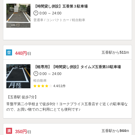
【時間貸し併設】
五香第３駐車場
0:00 ～ 24:00
普通車 / コンパクトカー / 軽自動車
五香駅から
511
m
440円
/日
【軽専用】【時間貸し併設】
タイムズ五香第10駐車場
0:00 ～ 24:00
軽自動車
4.4
/
11
件
【五香駅 徒歩7分】
常盤平第二小学校まで徒歩9分！ヨークプライス五香店すぐ近くの駐車場な
ので、お買い物でのご利用にとても便利です♪
五香駅から
944
m
350円
/日