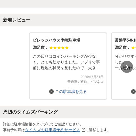
新着レビュー
ビレッジハウス串崎駐車場
常盤平5-8-
満足度：
満足度：
この辺りはコインパーキングが少な
分かりやす
く、とても助かりました。アプリで事
した。
前に現地の状況を見れたので、大きな
一方通行な
看板などはない所ですが
さい。
2026年7月31日
問題なく利用できました。
普通車
/
通勤、ビジネス
この駐車場を見る
周辺のタイムズパーキング
Next
詳細は駐車場情報をタップしてご確認ください。
タイムズの駐車場予約サービス
事前予約可は
に遷移します。