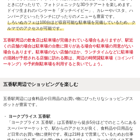
ときにぴったりで、フォトジェニックな3Dラテアートを楽しめます。
ドイツ生まれのパンケーキ「ダッチベイビー」、カレーやパスタ、ハ
ンバーグといったランチにぴったりのメニューも豊富です。
しろいぬカフェは100台ほど収容可能な駐車場を完備しているため、ク
ルマでのアクセスが可能です。
五香駅周辺の飲食店は駐車場が完備されている場合もありますが、駅近
くの店舗の場合は駐車場の台数に限りがある場合や駐車場の用意がない
場合もあります。駐車場のない店舗のほか、ランチタイムなどに駐車場
の混雑が予想される店舗に訪れる際は、周辺の時間貸駐車場（コインパ
ーキング）や予約制駐車場を利用すると良いでしょう。
五香駅周辺でショッピングを楽しむ
五香駅周辺には食料品や日用品のお買い物にぴったりなショッピングス
ポットが豊富です。
ヨークプライス 五香駅
「ヨークプライス 五香駅」は五香駅から徒歩5分ほどでのところにある
スーパーマーケットで、駅からのアクセスが良く、食料品や日用品な
ど日常のお買い物に便利です。夜は21時まで営業しているためお仕事