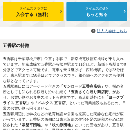
タイムズクラブに
タイムズのBを
入会する（無料）
もっと知る
法人入会はこちら
五香駅の特徴
五香駅は千葉県松戸市に位置する駅で、新京成電鉄新京成線が乗り入れ
ています。新京成線で五香駅から松戸駅まで11分ほど、新鎌ヶ谷駅まで8
分ほどでアクセス可能です。電車を乗り継げば、西船橋駅までは28分ほ
ど、東京駅までは50分ほどでアクセスでき、都心部へのアクセスも便利
な駅となっています。
五香駅西口にはアーケード付きの
「サンロード五香商店街」
や、桜の名
所としても知られる桜通り沿いに続く
「五香さくら通り商店街」
があ
り、お買い物やお食事スポットも豊富です。商店街以外にも
「ヨークプ
ライス 五香駅」
や
「ベルクス 五香店」
といった商業施設もあるため、日
常のお買い物も困りません。
五香駅周辺には学校などの教育施設や公園も充実した閑静な住宅街が広
がっています。五香駅の西側には東京近郊の住宅不足の緩和のために建
設された
「常盤平団地」
や
「牧の原団地」
といった団地があり、五香駅