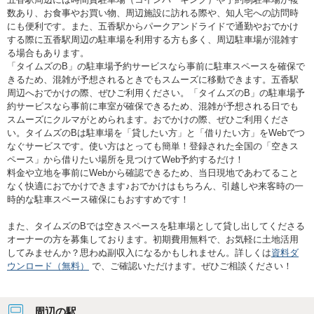
数あり、お食事やお買い物、周辺施設に訪れる際や、知人宅への訪問時
にも便利です。また、五香駅からパークアンドライドで通勤やおでかけ
する際に五香駅周辺の駐車場を利用する方も多く、周辺駐車場が混雑す
る場合もあります。
「タイムズのB」の駐車場予約サービスなら事前に駐車スペースを確保で
きるため、混雑が予想されるときでもスムーズに移動できます。五香駅
周辺へおでかけの際、ぜひご利用ください。「タイムズのB」の駐車場予
約サービスなら事前に車室が確保できるため、混雑が予想される日でも
スムーズにクルマがとめられます。おでかけの際、ぜひご利用くださ
い。タイムズのBは駐車場を「貸したい方」と「借りたい方」をWebでつ
なぐサービスです。使い方はとっても簡単！登録された全国の「空きス
ペース」から借りたい場所を見つけてWeb予約するだけ！
料金や立地を事前にWebから確認できるため、当日現地であわてること
なく快適におでかけできます♪おでかけはもちろん、引越しや来客時の一
時的な駐車スペース確保にもおすすめです！
また、タイムズのBでは空きスペースを駐車場として貸し出してくださる
オーナーの方を募集しております。初期費用無料で、お気軽に土地活用
してみませんか？思わぬ副収入になるかもしれません。詳しくは
資料ダ
ウンロード（無料）
で、ご確認いただけます。ぜひご相談ください！
周辺の駅