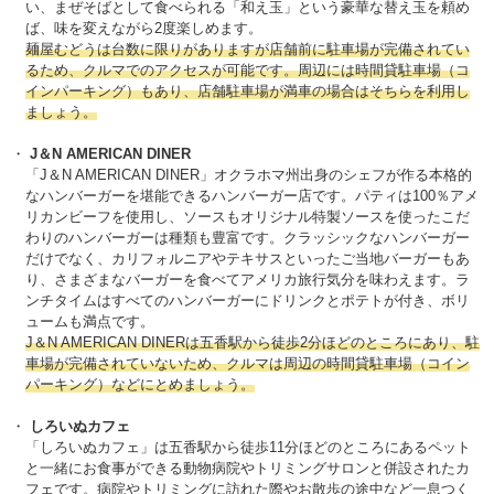
い、まぜそばとして食べられる「和え玉」という豪華な替え玉を頼め
ば、味を変えながら2度楽しめます。
麺屋むどうは台数に限りがありますが店舗前に駐車場が完備されてい
るため、クルマでのアクセスが可能です。周辺には時間貸駐車場（コ
インパーキング）もあり、店舗駐車場が満車の場合はそちらを利用し
ましょう。
J＆N AMERICAN DINER
「J＆N AMERICAN DINER」オクラホマ州出身のシェフが作る本格的
なハンバーガーを堪能できるハンバーガー店です。パティは100％アメ
リカンビーフを使用し、ソースもオリジナル特製ソースを使ったこだ
わりのハンバーガーは種類も豊富です。クラッシックなハンバーガー
だけでなく、カリフォルニアやテキサスといったご当地バーガーもあ
り、さまざまなバーガーを食べてアメリカ旅行気分を味わえます。ラ
ンチタイムはすべてのハンバーガーにドリンクとポテトが付き、ボリ
ュームも満点です。
J＆N AMERICAN DINERは五香駅から徒歩2分ほどのところにあり、駐
車場が完備されていないため、クルマは周辺の時間貸駐車場（コイン
パーキング）などにとめましょう。
しろいぬカフェ
「しろいぬカフェ」は五香駅から徒歩11分ほどのところにあるペット
と一緒にお食事ができる動物病院やトリミングサロンと併設されたカ
フェです。病院やトリミングに訪れた際やお散歩の途中など一息つく