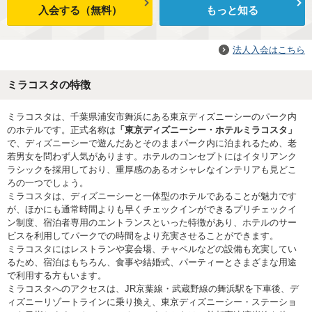
入会する（無料）
もっと知る
法人入会はこちら
ミラコスタの特徴
ミラコスタは、千葉県浦安市舞浜にある東京ディズニーシーのパーク内
のホテルです。正式名称は
「東京ディズニーシー・ホテルミラコスタ」
で、ディズニーシーで遊んだあとそのままパーク内に泊まれるため、老
若男女を問わず人気があります。ホテルのコンセプトにはイタリアンク
ラシックを採用しており、重厚感のあるオシャレなインテリアも見どこ
ろの一つでしょう。
ミラコスタは、ディズニーシーと一体型のホテルであることが魅力です
が、ほかにも通常時間よりも早くチェックインができるプリチェックイ
ン制度、宿泊者専用のエントランスといった特徴があり、ホテルのサー
ビスを利用してパークでの時間をより充実させることができます。
ミラコスタにはレストランや宴会場、チャペルなどの設備も充実してい
るため、宿泊はもちろん、食事や結婚式、パーティーとさまざまな用途
で利用する方もいます。
ミラコスタへのアクセスは、JR京葉線・武蔵野線の舞浜駅を下車後、デ
ィズニーリゾートラインに乗り換え、東京ディズニーシー・ステーショ