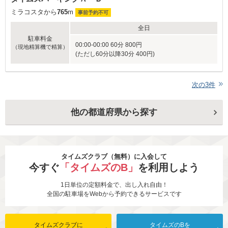
ミラコスタから
765
m
事前予約不可
全日
駐車料金
00:00-00:00 60分 800円
（現地精算機で精算）
(ただし60分以降30分 400円)
次の
3
件
他の都道府県から探す
タイムズクラブ（無料）に入会して
今すぐ
「タイムズのB」
を利用しよう
1日単位の定額料金で、出し入れ自由！
全国の駐車場をWebから予約できるサービスです
タイムズクラブに
タイムズのBを