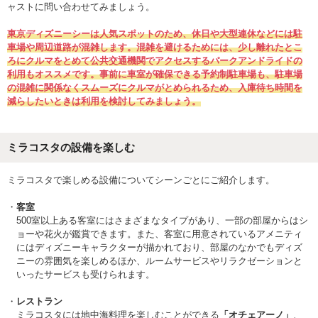
ャストに問い合わせてみましょう。
東京ディズニーシーは人気スポットのため、休日や大型連休などには駐
車場や周辺道路が混雑します。混雑を避けるためには、少し離れたとこ
ろにクルマをとめて公共交通機関でアクセスするパークアンドライドの
利用もオススメです。事前に車室が確保できる予約制駐車場も、駐車場
の混雑に関係なくスムーズにクルマがとめられるため、入庫待ち時間を
減らしたいときは利用を検討してみましょう。
ミラコスタの設備を楽しむ
ミラコスタで楽しめる設備についてシーンごとにご紹介します。
客室
500室以上ある客室にはさまざまなタイプがあり、一部の部屋からはシ
ョーや花火が鑑賞できます。また、客室に用意されているアメニティ
にはディズニーキャラクターが描かれており、部屋のなかでもディズ
ニーの雰囲気を楽しめるほか、ルームサービスやリラクゼーションと
いったサービスも受けられます。
レストラン
ミラコスタには地中海料理を楽しむことができる
「オチェアーノ」
、