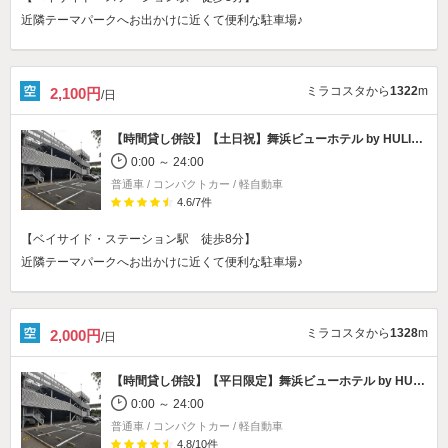
近隣テーマパークへお出かけに近くて便利な駐車場♪
ミラコスタから
1322
m
2,100円
/日
【時間貸し併設】
【土日祝】舞浜ビューホテル by HULIC駐車場
0:00 ～ 24:00
普通車 / コンパクトカー / 軽自動車
4.6
/
7
件
【ベイサイド・ステーション駅 徒歩8分】
近隣テーマパークへお出かけに近くて便利な駐車場♪
ミラコスタから
1328
m
2,000円
/日
【時間貸し併設】
【平日限定】舞浜ビューホテル by HULIC駐車場
0:00 ～ 24:00
普通車 / コンパクトカー / 軽自動車
4.8
/
10
件