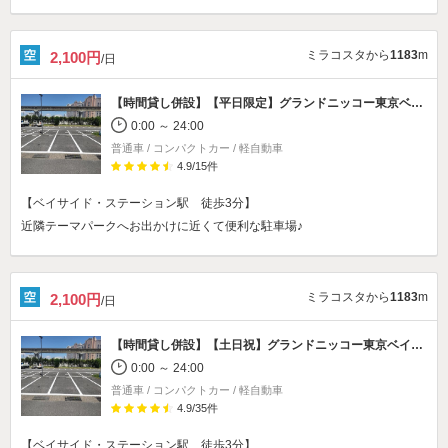
ミラコスタから
1183
m
2,100円
/日
【時間貸し併設】
【平日限定】グランドニッコー東京ベイ舞浜ホテル駐車場
0:00 ～ 24:00
普通車 / コンパクトカー / 軽自動車
4.9
/
15
件
【ベイサイド・ステーション駅 徒歩3分】
近隣テーマパークへお出かけに近くて便利な駐車場♪
ミラコスタから
1183
m
2,100円
/日
【時間貸し併設】
【土日祝】グランドニッコー東京ベイ舞浜ホテル駐車場
0:00 ～ 24:00
普通車 / コンパクトカー / 軽自動車
4.9
/
35
件
【ベイサイド・ステーション駅 徒歩3分】