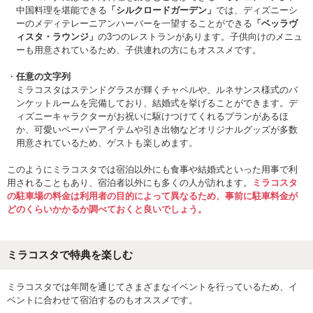
中国料理を堪能できる
「シルクロードガーデン」
では、ディズニーシ
ーのメディテレーニアンハーバーを一望することができる
「ベッラヴ
ィスタ・ラウンジ」
の3つのレストランがあります。子供向けのメニュ
ーも用意されているため、子供連れの方にもオススメです。
任意の文字列
ミラコスタはステンドグラスが輝くチャペルや、ルネサンス様式のバ
ンケットルームを完備しており、結婚式を挙げることができます。デ
ィズニーキャラクターがお祝いに駆けつけてくれるプランがあるほ
か、可愛いペーパーアイテムや引き出物などオリジナルグッズが多数
用意されているため、ゲストも楽しめます。
このようにミラコスタでは宿泊以外にも食事や結婚式といった用事で利
用されることもあり、宿泊者以外にも多くの人が訪れます。
ミラコスタ
の駐車場の料金は利用者の目的によって異なるため、事前に駐車料金が
どのくらいかかるか調べておくと良いでしょう。
ミラコスタで特典を楽しむ
ミラコスタでは年間を通じてさまざまなイベントを行っているため、イ
ベントに合わせて宿泊するのもオススメです。