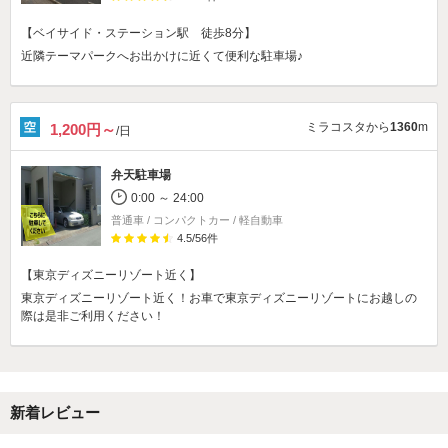
【ベイサイド・ステーション駅 徒歩8分】
近隣テーマパークへお出かけに近くて便利な駐車場♪
ミラコスタから
1360
m
1,200円～
/日
弁天駐車場
0:00 ～ 24:00
普通車 / コンパクトカー / 軽自動車
4.5
/
56
件
【東京ディズニーリゾート近く】
東京ディズニーリゾート近く！お車で東京ディズニーリゾートにお越しの
際は是非ご利用ください！
新着レビュー