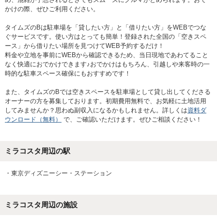
かけの際、ぜひご利用ください。
タイムズのBは駐車場を「貸したい方」と「借りたい方」をWEBでつな
ぐサービスです。使い方はとっても簡単！登録された全国の「空きスペ
ース」から借りたい場所を見つけてWEB予約するだけ！
料金や立地を事前にWEBから確認できるため、当日現地であわてること
なく快適におでかけできます♪おでかけはもちろん、引越しや来客時の一
時的な駐車スペース確保にもおすすめです！
また、タイムズのBでは空きスペースを駐車場として貸し出してくださる
オーナーの方を募集しております。初期費用無料で、お気軽に土地活用
してみませんか？思わぬ副収入になるかもしれません。詳しくは
資料ダ
ウンロード（無料）
で、ご確認いただけます。ぜひご相談ください！
ミラコスタ
周辺の駅
・
東京ディズニーシー・ステーション
ミラコスタ
周辺の施設