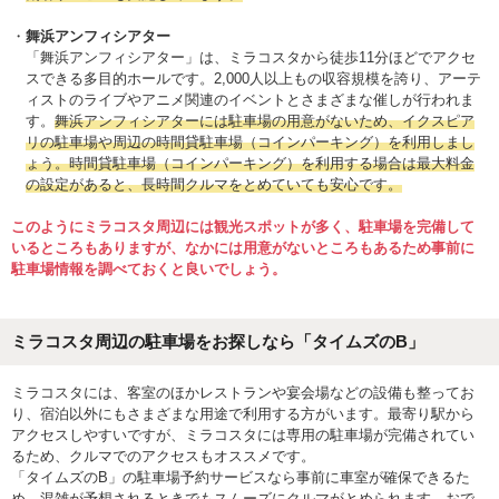
舞浜アンフィシアター
「舞浜アンフィシアター」は、ミラコスタから徒歩11分ほどでアクセ
スできる多目的ホールです。2,000人以上もの収容規模を誇り、アーテ
ィストのライブやアニメ関連のイベントとさまざまな催しが行われま
す。
舞浜アンフィシアターには駐車場の用意がないため、イクスピア
リの駐車場や周辺の時間貸駐車場（コインパーキング）を利用しまし
ょう。時間貸駐車場（コインパーキング）を利用する場合は最大料金
の設定があると、長時間クルマをとめていても安心です。
このようにミラコスタ周辺には観光スポットが多く、駐車場を完備して
いるところもありますが、なかには用意がないところもあるため事前に
駐車場情報を調べておくと良いでしょう。
ミラコスタ周辺の駐車場をお探しなら「タイムズのB」
ミラコスタには、客室のほかレストランや宴会場などの設備も整ってお
り、宿泊以外にもさまざまな用途で利用する方がいます。最寄り駅から
アクセスしやすいですが、ミラコスタには専用の駐車場が完備されてい
るため、クルマでのアクセスもオススメです。
「タイムズのB」の駐車場予約サービスなら事前に車室が確保できるた
め、混雑が予想されるときでもスムーズにクルマがとめられます。おで