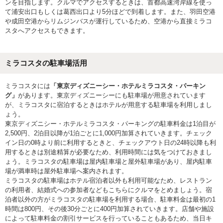
ンを目指します。クルマでアクセスするときは、首都高速湾岸線を使っ
て浦安出口もしくは葛西出口より5分ほどで到着します。また、羽田空港
や成田空港からリムジンバスが運行しているため、空港から直接ミラコ
スタへアクセスもできます。
ミラコスタの駐車場活用
ミラコスタには
「東京ディズニーシー・ホテルミラコスタ・パーキン
グ」
があります。東京ディズニーシーにも駐車場が用意されています
が、ミラコスタに宿泊するときはホテルが用意する駐車場を利用しまし
ょう。
東京ディズニシー・ホテルミラコスタ・パーキングの駐車料金は1泊目が
2,500円、2泊目以降が1泊ごとに1,000円加算されていきます。チェック
イン日の0時より前に利用するときと、チェックアウト日の24時以降も利
用するときは別途精算が必要なため、利用時間には気をつけておきまし
ょう。ミラコスタの駐車場は屋内駐車場と屋外駐車場があり、屋内駐車
場が満車時は屋外駐車場へ案内されます。
ミラコスタの駐車場はホテル宿泊者以外も利用可能なため、レストラン
の利用者、結婚式への参加者などもこちらにクルマをとめましょう。宿
泊者以外の方がミラコスタの駐車場を利用する場合、駐車料金は最初の1
時間は800円、その後30分ごとに400円加算されていきます。店舗や施設
によって駐車料金の割引サービスを行っていることもあるため、当日キ