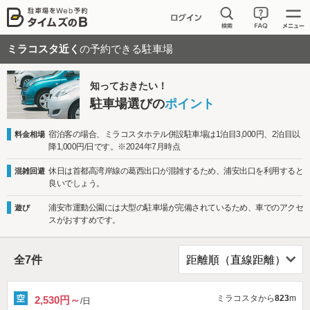
ミラコスタ近く
の予約できる駐車場
知っておきたい！
駐車場選びの
ポイント
宿泊客の場合、ミラコスタホテル併設駐車場は1泊目3,000円、2泊目以
料金相場
降1,000円/日です。※2024年7月時点
休日は首都高湾岸線の葛西出口が混雑するため、浦安出口を利用すると
混雑回避
良いでしょう。
浦安市運動公園には大型の駐車場が完備されているため、車でのアクセ
遊び
スがおすすめです。
全
7
件
ミラコスタから
823
m
2,530円～
/日