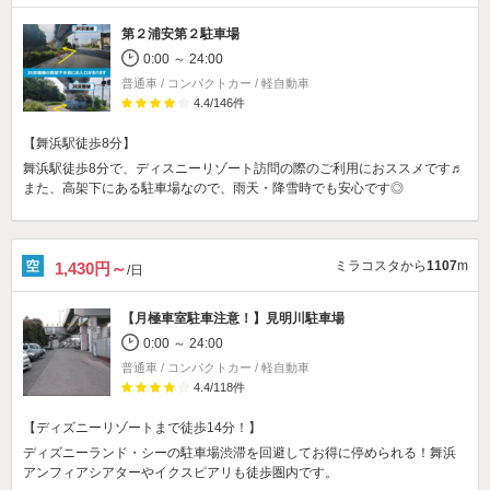
第２浦安第２駐車場
0:00 ～ 24:00
普通車 / コンパクトカー / 軽自動車
4.4
/
146
件
【舞浜駅徒歩8分】
舞浜駅徒歩8分で、ディスニーリゾート訪問の際のご利用におススメです♬
また、高架下にある駐車場なので、雨天・降雪時でも安心です◎
ミラコスタから
1107
m
1,430円～
/日
【月極車室駐車注意！】
見明川駐車場
0:00 ～ 24:00
普通車 / コンパクトカー / 軽自動車
4.4
/
118
件
【ディズニーリゾートまで徒歩14分！】
ディズニーランド・シーの駐車場渋滞を回避してお得に停められる！舞浜
アンフィアシアターやイクスピアリも徒歩圏内です。