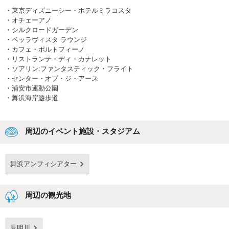
・
東京ディズニーシー・ホテルミラコスタ
・
オチェーアノ
・
シルクロードガーデン
・
ベッラヴィスタ ラウンジ
・
カフェ・ポルトフィーノ
・
リストランテ・ディ・カナレット
・
ソアリン:ファンタスティック・フライト
・
センター・オブ・ジ・アース
・
浦安市運動公園
・
舞浜海岸遊歩道
周辺のイベント施設・スタジアム
舞浜アンフィシアター
周辺の観光地
見明川