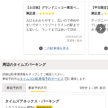
【土日祝】グランドニッコー東京ベイ舞浜ホテル駐車場
満足度：
満足度：
入口もわかりやすく、広いので停めや
ディズニー
すいです！！リゾートラインの駅まで
ていただき
も近いし、ランドまでは歩いて15分ほ
ホテル内で
どでした。とてもおすすめです。
内空いてい
2026年8月1日
いとのこと
普通車
/
観光
た！
料金は事前
この駐車場を見る
駐車場の料
キドキしま
た！
周辺のタイムズパーキング
また利用さ
Next
詳細は駐車場情報をタップしてご確認ください。
タイムズの駐車場予約サービス
事前予約可は
に遷移します。
6
件中
1
～
3
件 表示
事前予約可
事前予約不可
タイムズアネックス・パーキング
ミラコスタから
472
m
事前予約不可