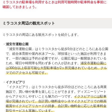
ミラコスタの駐車場を利用するときは利用可能時間や駐車料金を事前に
確認しておきましょう。
ミラコスタ周辺の観光スポット
ミラコスタの周辺にある観光スポットを紹介します。
浦安市運動公園
「浦安市運動公園」はミラコスタから徒歩5分ほどのところにある公園
で、総合体育館や屋内水泳プール、球技場といった施設が利用できま
す。一部の施設は予約が必要ですが、公園広場は一般開放されている
ため、曜日や時間帯を問わず多くの人が訪れます。
浦安市運動公園に
は300台以上収容可能な大型駐車場が2ヶ所完備されているため、クル
マでのアクセスも可能です。
イクスピアリ
「イクスピアリ」はミラコスタから徒歩15分ほどのところにある商業
施設で、買い物や食事を楽しむことができます。ディズニーリゾート
からアクセスしやすいことも魅力の一つです。
イクスピアリには駐車
場が完備されていて、合計買い物料金やシネマイクスピアリでの映画
鑑賞やイクスピアリカードの持参、合計買い物料金に応じた駐車料金
割引サービスも実施しています。