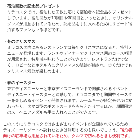
宿泊回数の記念品プレゼント
ミラコスタでは、宿泊した回数に応じて宿泊者へ記念品をプレゼント
しています。宿泊回数が10回目や30回目といったときに、オリジナル
グッズが用意されているため、記念品を手に入れるためにリピート宿
泊するファンもいるほどです。
冬のクリスマス
ミラコスタ内にあるレストランでは毎年クリスマスになると、特別メ
ニューが登場します。ランチやディナーでクリスマス用のコース料理
が用意され、特別感を味わうことができます。レストランだけでな
く、ロビーなどホテル内にクリスマスの装飾が施され、歩くだけでも
クリスマス気分が楽しめます。
春のイースター
東京ディズニーシーと東京ディズニーランドで開催されるイベント、
ディズニー・イースターと連動して、ミラコスタでも期間中イースタ
ーを楽しめるイベントが開催されます。ルームキーが限定モデルに変
わったり、タマゴ型のポストカードをもらえたりするほか、期間限定
のスーベニアメダルも手に入れることができます。
このようにミラコスタではさまざまなイベントが企画されているため、
ディズニーリゾートへ訪れたときは利用するのも良いでしょう。
宿泊者
向けの駐車場も用意されているため、クルマで訪れるときも便利です。