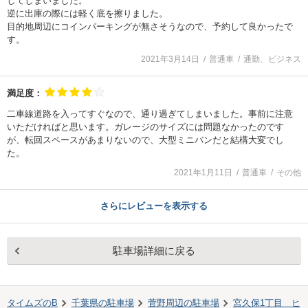
してしまいました。
逆に出庫の際には軽く底を擦りました。
目的地周辺にコインパーキングが無さそうなので、予約して良かったで
す。
2021年3月14日
普通車
通勤、ビジネス
満足度：
二車線道路を入ってすぐなので、通り過ぎてしまいました。事前に注意
いただければと思います。ガレージのサイズには問題なかったのです
が、転回スペースがあまりないので、大型ミニバンだと結構大変でし
た。
2021年1月11日
普通車
その他
さらにレビューを表示する
駐車場詳細に戻る
タイムズのB
千葉県の駐車場
菅野
周辺の駐車場
宮久保1丁目 ヒ