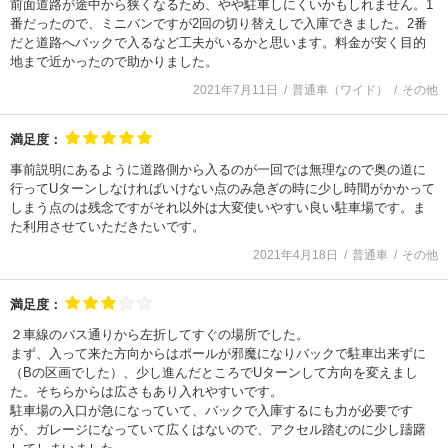
前面道路が途中から狭くなるため、やや駐車しにくいかもしれません。1
番だったので、ミニバンですが2回の切り替えしで入庫できました。2番
だと道路へバックで入るなど工夫がいるかと思います。料金が安く目的
地まで近かったので助かりました。
2021年7月11日
普通車（ワイド）
その他
満足度：
事前説明にあるように道路側から入るのが一回では無理なので奥の道に
行ってUターンしなければいけない点のみ急ぎの時に少し時間がかかって
しまう点のは残念ですがそれ以外は大変使いやすい良い駐車場です。ま
た利用させていただきたいです。
2021年4月18日
普通車
その他
満足度：
２車線のバス通りから左折してすぐの場所でした。
まず、入って来た方向からはポールが邪魔になりバックで駐車出来ずに
（Bの区画でした）、少し進んだところでUターンして方向を変えまし
た。そちらからは広さもあり入れやすいです。
駐車場の入口が急になっていて、バックで入庫するにも力が必要です
が、ガレージになっていて広くはないので、アクセル踏むのに少し躊躇