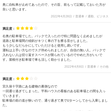
奥に自転車が止めてあったので、その旨、前もって記載しておいた方が
良いと思います。
2022年4月28日
普通車
通勤、ビジネス
満足度：
右奥の駐車場でした。バックで入ったので特に問題なく止めましたが
道路と駐車場間の傾斜がキツく車の下を擦る音がしました。
もう少しなだらかにしていただけると使用し易いです。
運転は上手い方なのでスグ停められましたが、自信の無い人。バックで
入れない人は切り返すスペースが限られているのでやめた方がいいで
す。屋根付き駐車場で車も涼しく助かりました。
2022年4月8日
普通車
その他
満足度：
宮久保十字路にある建物の裏側なので
一回通り過ぎてしまった。平和ハウスの看板のある駐車場との間を入っ
ていきます。
駐車場の前の道が狭いので、通り過ぎて奥でUターンしてから入庫しまし
た。