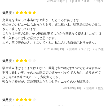
2021年10月31日
普通車
通勤、ビジネス
満足度：
交差点を曲がって本当にすぐ曲がったところにあります。
他の方のレビューにもあったとおり、道は狭い上、駐車場の建物の奥は
さらに狭くなっています。
こちらは手前の1番、かつ軽自動車でしたから問題なく使えましたが、2
番に入れるには技が必要かと思います。
大きい車で停めた方、すごいですね。私は入れる自信がありません。
2021年10月19日
普通車（ワイド）
その他
満足度：
駐車場自体はそこまで狭くない。問題は前の道が狭いので切り返す事が
非常に難しい事。そのため商店街の道からバックで入るか、通り過ぎて
少し先のT字路でUターンし方向変えるか。
軽なら余裕だが、普通車以上だと少しテクニックのいる駐車場。
2021年9月18日
普通車
観光
満足度：