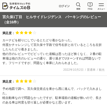
宮久保1丁目 ヒルサイドレジデンス パーキング
のレビュー
（全
16
件）
満足度：
カーナビを頼りにしているとたどり着かなかった。
何度かチャレンジして宮久保十字路で信号右折と出ているところを左折
したらたどり着きました。
他の方のレビューでビビっていた道幅は思ったほど狭くなく、２番の駐
車場は他の方のレビューの通り、通り過ぎてUターンすれば問題ないで
す。フリードですが、問題なく車庫に入れられました。
2022年10月2日
普通車
観光
満足度：
予め地図で調べ、宮久保交差点を東から西に進んで、バックで入れまし
た。
軽自動車なので問題なかったですが、駐車場前の道幅が狭いので、長さ
のある車は何度も切り返しが必要かなと思います。