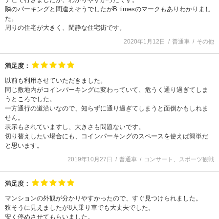
隣のパーキングと間違えそうでしたがB timesのマークもありわかりまし
た。
周りの住宅が大きく、閑静な住宅街です。
2020年1月12日
普通車
その他
満足度：
以前も利用させていただきました。
同じ敷地内がコインパーキングに変わっていて、危うく通り過ぎてしま
うところでした。
一方通行の道沿いなので、知らずに通り過ぎてしまうと面倒かもしれま
せん。
表示もされていますし、大きさも問題ないです。
切り替えしたい場合にも、コインパーキングのスペースを使えば簡単だ
と思います。
2019年10月27日
普通車
コンサート、スポーツ観戦
満足度：
マンションの外観が分かりやすかったので、すぐ見つけられました。
狭そうに見えましたが8人乗り車でも大丈夫でした。
安く停めさせてもらいました。