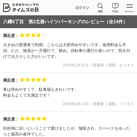
八幡6丁目 第2北善ハイツパーキング
のレビュー（全
14
件）
満足度：
大きめの普通車で利用。こちらは大変停めやすいです。使用料金も手
頃。ただ、接道が一方通行で、狭め。自転車の通行が多いので、気を付
けて出入りした方がいいです。
2026年1月31日
普通車
通勤、ビジネス
満足度：
車は停めやすくて、駐車場もきれいです。
料金もよくて大満足です！
2025年6月17日
普通車
通勤、ビジネス
満足度：
目的地に近いということで選びましたが、舗装され、スペースもゆった
りと最高の条件でした。