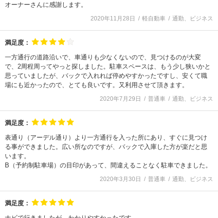
オーナーさんに感謝します。
2020年11月28日
軽自動車
通勤、ビジネス
満足度：
一方通行の道路沿いで、車通りも少なくないので、見つけるのが大変
で、2周程周ってやっと探しました。駐車スペースは、もう少し狭いかと
思っていましたが、バックで入れれば停めやすかったですし、安くて職
場にも近かったので、とても良いです。又利用させて頂きます。
2020年7月29日
普通車
通勤、ビジネス
満足度：
表通り（アーデル通り）より一方通行を入った所にあり、すぐに見つけ
る事ができました。広い所なのですが、バックで入庫した方が楽だと思
います。
B（予約制駐車場）の目印があって、間違えることなく駐車できました。
2020年3月30日
普通車
通勤、ビジネス
満足度：
ナビで行きましたが、わかりやすかったです。