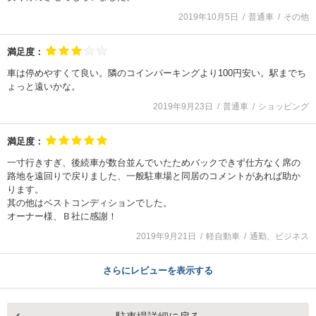
2019年10月5日
普通車
その他
満足度：
車は停めやすくて良い。隣のコインパーキングより100円安い。駅までち
ょっと遠いかな。
2019年9月23日
普通車
ショッピング
満足度：
一寸行きすぎ、後続車が数台並んでいたためバックできず仕方なく席の
路地を遠回りで戻りました、一般駐車場と同居のコメントがあれば助か
ります。
其の他はベストコンディションでした。
オーナー様、Ｂ社に感謝！
2019年9月21日
軽自動車
通勤、ビジネス
さらにレビューを表示する