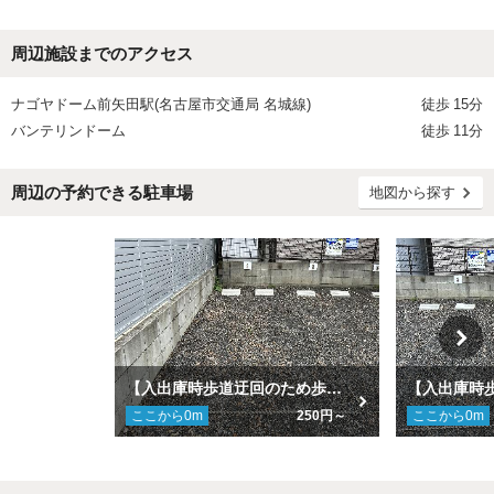
周辺施設までのアクセス
ナゴヤドーム前矢田駅(名古屋市交通局 名城線)
徒歩
15分
バンテリンドーム
徒歩
11分
周辺の予約できる駐車場
地図から探す
【入出庫時歩道迂回のため歩行者等注意】[2]古出来３丁目１ー３駐車場
ここから
0
m
250円～
ここから
0
m