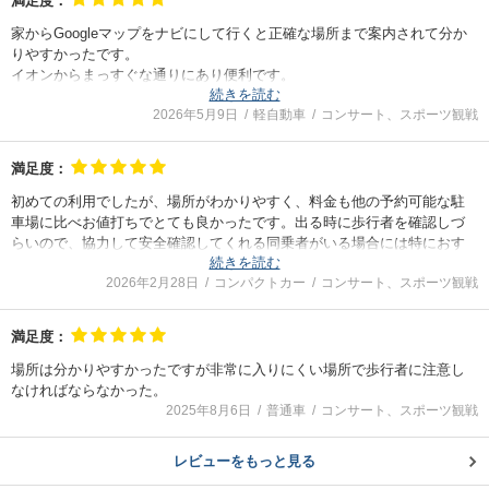
満足度：
家からGoogleマップをナビにして行くと正確な場所まで案内されて分か
りやすかったです。
イオンからまっすぐな通りにあり便利です。
続きを読む
土曜日だったので目の前の大通りが渋滞しており、出るのに少しだけ手
2026年5月9日
軽自動車
コンサート、スポーツ観戦
間取ったけどしょうがないかもしれません。
また利用したいけど、なかなか取れなさそうです。
満足度：
初めての利用でしたが、場所がわかりやすく、料金も他の予約可能な駐
車場に比べお値打ちでとても良かったです。出る時に歩行者を確認しづ
らいので、協力して安全確認してくれる同乗者がいる場合には特におす
続きを読む
すめの駐車場です。
2026年2月28日
コンパクトカー
コンサート、スポーツ観戦
満足度：
場所は分かりやすかったですが非常に入りにくい場所で歩行者に注意し
なければならなかった。
2025年8月6日
普通車
コンサート、スポーツ観戦
レビューをもっと見る