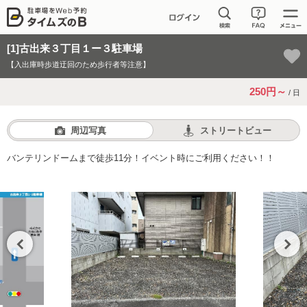
[1]古出来３丁目１ー３駐車場
【入出庫時歩道迂回のため歩行者等注意】
250円～
/ 日
周辺写真
ストリートビュー
バンテリンドームまで徒歩11分！イベント時にご利用ください！！