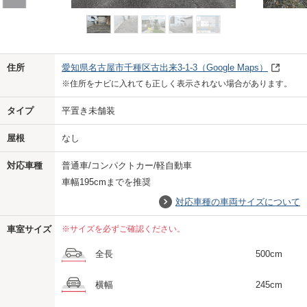
Previo
Next
住所
愛知県名古屋市千種区古出来3-1-3
（Google Maps）
※住所をナビに入れても正しく表示されない場合があります。
タイプ
平置き未舗装
屋根
なし
対応車種
普通車/コンパクトカー/軽自動車
車幅195cmまでを推奨
対応車種の車両サイズについて
車室サイズ
※サイズを必ずご確認ください。
全長
500cm
横幅
245cm