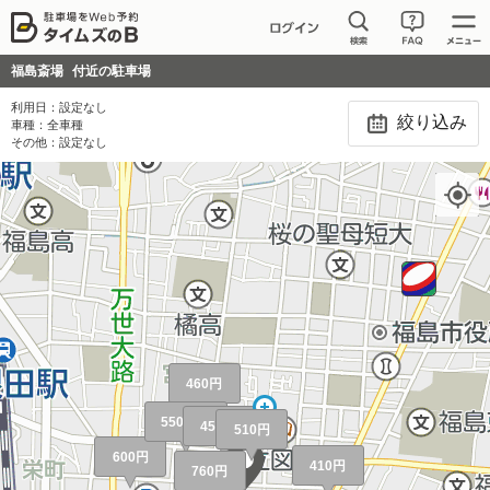
福島斎場
付近の駐車場
利用日：
設定なし
絞り込み
車種：
全車種
その他：
設定なし
460円
550円～
450円～
510円
600円
410円
760円