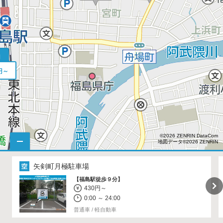
円
円～
©2026 ZENRIN DataCom
地図データ©2026 ZENRIN
矢剣町月極駐車場
【福島駅徒歩９分】
430円～
0:00 ～ 24:00
普通車 / 軽自動車