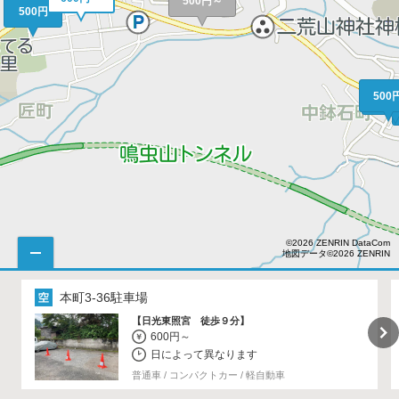
500円～
500円
500
40
©2026 ZENRIN DataCom
地図データ©2026 ZENRIN
本町3-36駐車場
【日光東照宮 徒歩９分】
600円～
日によって異なります
普通車 / コンパクトカー / 軽自動車