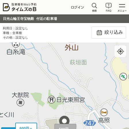
日光山輪王寺宝物殿
付近の駐車場
利用日：
設定なし
絞り込み
車種：
全車種
その他：
設定なし
600円～