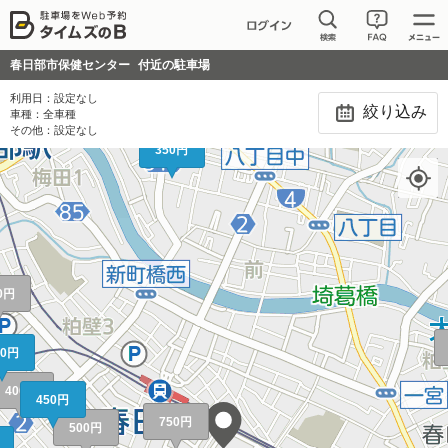
春日部市保健センター
付近の駐車場
利用日：
設定なし
絞り込み
車種：
全車種
その他：
設定なし
350円
0円
50円
400円
450円
750円
500円