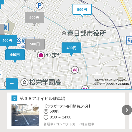
500円
500円
円
400円
500円
400円
440円
©2026 ZENRIN DataCom
地図データ©2026 ZENRIN
第３８アオイビル駐車場
【ララガーデン春日部 徒歩5分】
500円
0:00 ～ 24:00
普通車 / コンパクトカー / 軽自動車