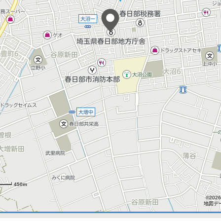
450m
©2026
地図デー