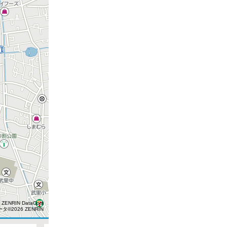
500円
 ZENRIN DataCom
タ©2026 ZENRIN