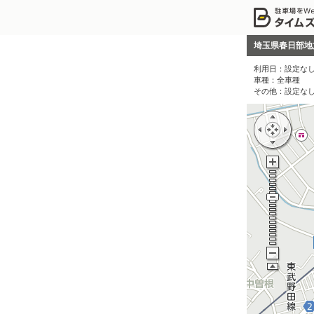
埼玉県春日部地
利用日：
設定な
車種：
全車種
その他：
設定な