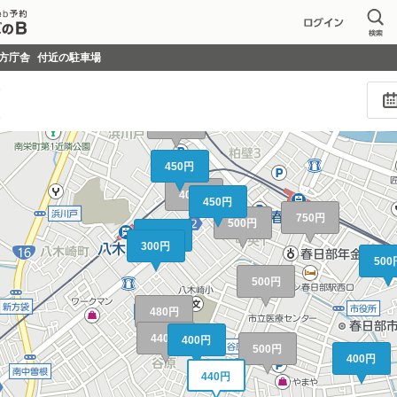
350円
350円
方庁舎
付近の駐車場
し
し
410円
450円
400円
450円
750円
500円
300円
300円
500
500円
480円
440円
400円
500円
400円
440円