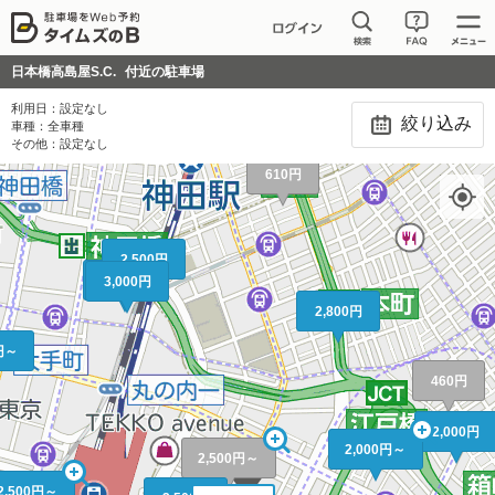
1,800円
2,140円
2,50
0円
1,800円
日本橋高島屋S.C.
付近の駐車場
1,900円
1,930円
利用日：
設定なし
500円
絞り込み
車種：
全車種
310円
その他：
設定なし
610円
2,500円
3,500円
3,000円
2,800円
0円～
460円
2,000円
2,000円～
2,500円～
2,500円～