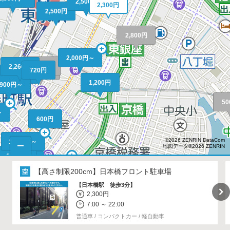
2,500円
2,300円
2,500円
2,800円
2,000円～
8,000円
2,260円
720円
5,000円
2,600円～
1,200円
,900円～
5
～
600円
©2026 ZENRIN DataCom
1,500円～
地図データ©2026 ZENRIN
1,500円
1,300円
0円～
2,000円～
470円～
850円
【高さ制限200cm】
日本橋フロント駐車場
【日本橋駅 徒歩3分】
2,300円
7:00 ～ 22:00
400円
普通車 / コンパクトカー / 軽自動車
500円