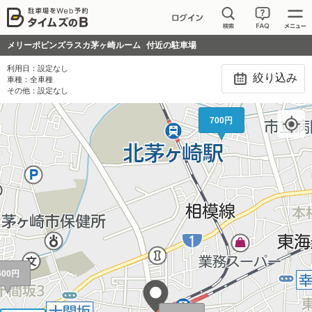
メリーポピンズラスカ茅ヶ崎ルーム
付近の駐車場
利用日：
設定なし
絞り込み
車種：
全車種
その他：
設定なし
700円
600円
600円