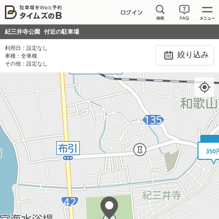
紀三井寺公園
付近の駐車場
利用日：
設定なし
絞り込み
車種：
全車種
その他：
設定なし
35
350