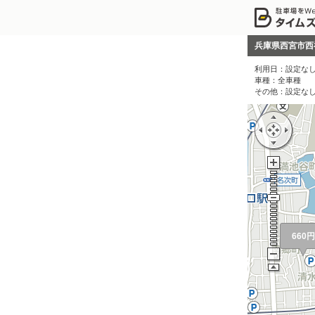
兵庫県西宮市西
利用日：
設定な
車種：
全車種
その他：
設定な
660円