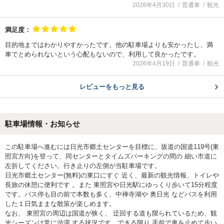
2026年4月30日
普通車
観光
満足度：
目的地まではわかりやすかったです。他の駐車場よりも安かったし、満
車でとめられないという心配もないので、利用して良かったです。
2026年4月19日
普通車
観光
レビューをもっと見る
駐車場情報・お知らせ
この駐車場へ進むには日光市郷土センターを目標に、坂道の国道119号(東
照宮方向)を登って、同センターとタイムズパーキングの間の 細い市道に
左折してください。行き止りの左側が当駐車場です。
日光市郷土センター(無料)の東口にすぐ 近く、最新の観光情報、トイレや
長旅の休憩に便利です 。また 東照宮や日光駅にゆっくり歩いて15分程度
です。バス停も目の前で本数も多く、中禅寺湖や 奥日光 などバスを利用
した１日気ままな散策が楽しめます。
なお、 東照宮の周辺は国道が狭く、 迂回する道も限られているため、観
光シーズンは常に渋滞 する状況です。できる限り 手前で車を止めて歩い