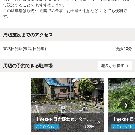
て観光することを おすすめします。
この駐車場は観光や 近隣での食事、お土産の用意など にとても便利で
す。
周辺施設までのアクセス
東武日光駅(東武 日光線)
徒歩
13分
周辺の予約できる駐車場
地図から探す
【mekke 日光郷土センター隣】日光市日光御幸町 第２駐車場
ここから
35
m
500円
ここから
74
m