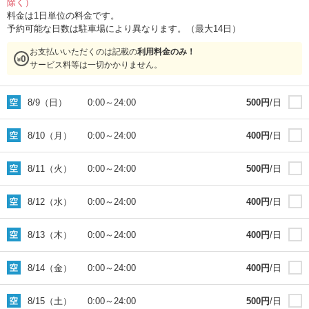
除く）
料金は1日単位の料金です。
予約可能な日数は駐車場により異なります。（最大14日）
お支払いいただくのは記載の
利用料金のみ！
サービス料等は一切かかりません。
8/9（日）
0:00
～
24:00
500
円
/日
8/10（月）
0:00
～
24:00
400
円
/日
8/11（火）
0:00
～
24:00
500
円
/日
8/12（水）
0:00
～
24:00
400
円
/日
8/13（木）
0:00
～
24:00
400
円
/日
8/14（金）
0:00
～
24:00
400
円
/日
8/15（土）
0:00
～
24:00
500
円
/日