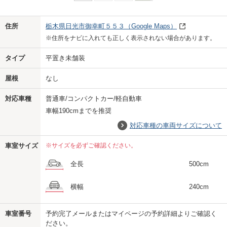
Previo
Next
住所
栃木県日光市御幸町５５３
（Google Maps）
※住所をナビに入れても正しく表示されない場合があります。
タイプ
平置き未舗装
屋根
なし
対応車種
普通車/コンパクトカー/軽自動車
車幅190cmまでを推奨
対応車種の車両サイズについて
車室サイズ
※サイズを必ずご確認ください。
全長
500cm
横幅
240cm
車室番号
予約完了メールまたはマイページの予約詳細よりご確認く
ださい。
us