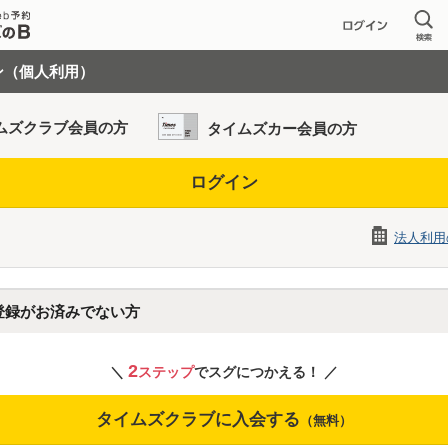
ン（個人利用）
ムズクラブ会員の方
タイムズカー会員の方
ログイン
法人利用
登録がお済みでない方
2
＼
ステップ
でスグにつかえる！ ／
タイムズクラブに入会する
（無料）